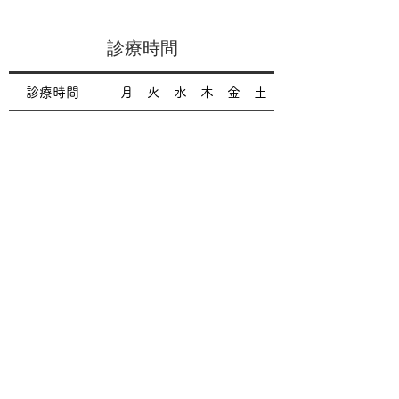
診療時間
診療時間
月
火
水
木
金
土
9:30～12:30
●
●
●
●
●
※
14:00～17:00
／
／
●
／
／
／
／
14:00～18:00
●
●
／
●
●
※ ～13：00
休診日：日曜・祝日
お問い合わせ
ご相談やご不明な点がございましたら、遠慮な
くお問い合わせください。