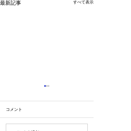
すべて表示
最新記事
2026年７月 お知らせ
2026年5月 
お知らせ
13日(月) 歯科医師会の会議
で午後5時で診療が終わりま
12日(火) 都合
コメント
す 17日(金) 保育園の歯科検
休み 13日(水) 
診のため午前10時から診療が
歯科健診のため午
始まります