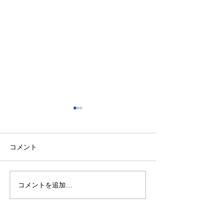
2026年７月 お知らせ
2026年5月 
お知らせ
13日(月) 歯科医師会の会議
で午後5時で診療が終わりま
12日(火) 都合
コメント
す 17日(金) 保育園の歯科検
休み 13日(水) 
診のため午前10時から診療が
歯科健診のため午
始まります
コメントを追加…